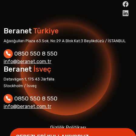
Beranet
Türkiye
Ağaoğulları Plaza 63.Sok. No:29 A Blok Kat:3 Beylikdüzü / İSTANBUL
0850 550 8 550
info@beranet.com.tr
Beranet
İsveç
Datavägen 1, 175 43 Järfälla
Stockholm / İsveç
0850 550 8 550
info@beranet.com.tr
Gizlilik Politikası
Aydınlatma Metni