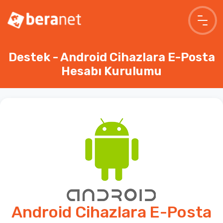
Destek
-
Android Cihazlara E-Posta
Hesabı Kurulumu
Android Cihazlara E-Posta