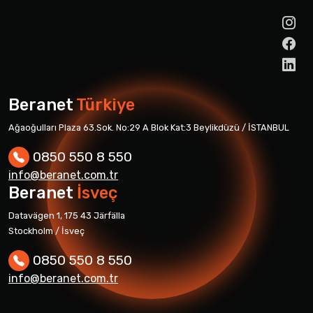
Beranet
Türkiye
Ağaoğulları Plaza 63.Sok. No:29 A Blok Kat:3 Beylikdüzü / İSTANBUL
0850 550 8 550
info@beranet.com.tr
Beranet
İsveç
Datavägen 1, 175 43 Järfälla
Stockholm / İsveç
0850 550 8 550
info@beranet.com.tr